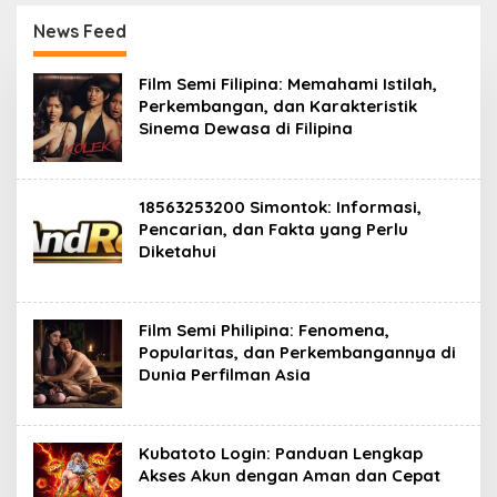
Karakteristik Sinema
yang Perlu Diketahui
Dewasa di Filipina
News Feed
A
Film Semi Filipina: Memahami Istilah,
n
Perkembangan, dan Karakteristik
d
Sinema Dewasa di Filipina
R
e
a
d
y
18563253200 Simontok: Informasi,
Pencarian, dan Fakta yang Perlu
Diketahui
Film Semi Philipina: Fenomena,
Popularitas, dan Perkembangannya di
Dunia Perfilman Asia
Kubatoto Login: Panduan Lengkap
Akses Akun dengan Aman dan Cepat