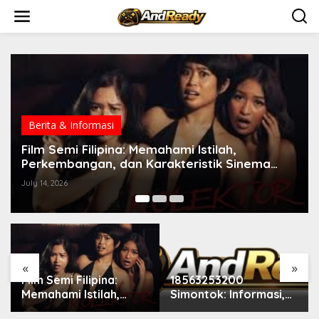
S
k
i
p
t
o
c
o
n
t
Berita & Informasi
e
n
Film Semi Filipina: Memahami Istilah,
t
Perkembangan, dan Karakteristik Sinema
Dewasa di Filipina
July 14, 2026
«
»
Film Semi Filipina:
18563253200
n
Memahami Istilah,
Simontok: Informasi,
Perkembangan, dan
Pencarian, dan Fakta