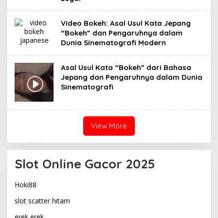
Video Bokeh: Asal Usul Kata Jepang
“Bokeh” dan Pengaruhnya dalam
Dunia Sinematografi Modern
Asal Usul Kata “Bokeh” dari Bahasa
Jepang dan Pengaruhnya dalam Dunia
Sinematografi
View More
Slot Online Gacor 2025
Hoki88
slot scatter hitam
erek erek