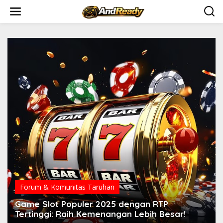
S
k
i
p
t
o
c
o
n
t
e
n
t
Forum & Komunitas Taruhan
Game Slot Populer 2025 dengan RTP
Tertinggi: Raih Kemenangan Lebih Besar!