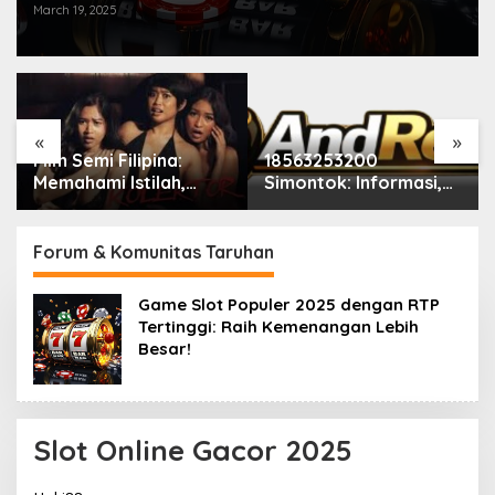
March 19, 2025
«
»
Film Semi Filipina:
18563253200
n
Memahami Istilah,
Simontok: Informasi,
Perkembangan, dan
Pencarian, dan Fakta
Karakteristik Sinema
yang Perlu Diketahui
Dewasa di Filipina
Forum & Komunitas Taruhan
Game Slot Populer 2025 dengan RTP
Tertinggi: Raih Kemenangan Lebih
Besar!
Slot Online Gacor 2025