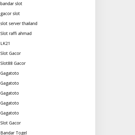
bandar slot
gacor slot
slot server thailand
Slot raffi ahmad
LK21
Slot Gacor
Slot88 Gacor
Gagatoto
Gagatoto
Gagatoto
ubatoto Login: Panduan
Kubatoto: Platform Digital
Gagatoto
engkap Akses Akun
Modern dengan Akses
Gagatoto
engan Aman dan Cepat
Mudah dan Fitur Lengkap
Slot Gacor
Bandar Togel