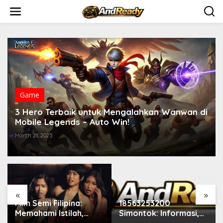
S
k
i
p
t
o
c
o
n
t
e
Game
n
3 Hero Terbaik untuk Mengalahkan Wanwan di
t
Mobile Legends – Auto Win!
March 21, 2025
«
»
Film Semi Filipina:
18563253200
n
Memahami Istilah,
Simontok: Informasi,
Perkembangan, dan
Pencarian, dan Fakta