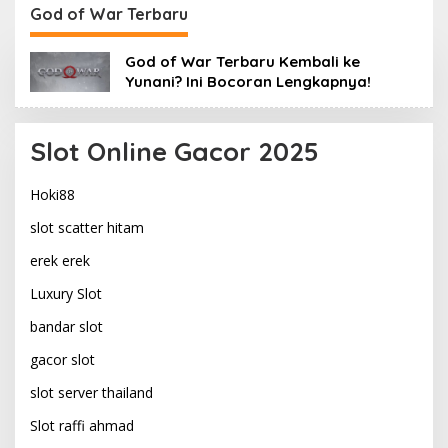
Dewasa di Filipina
God of War Terbaru
God of War Terbaru Kembali ke
Yunani? Ini Bocoran Lengkapnya!
Slot Online Gacor 2025
Hoki88
slot scatter hitam
erek erek
Luxury Slot
bandar slot
gacor slot
slot server thailand
Slot raffi ahmad