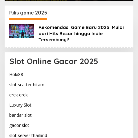
Pengguna
Karakteristik Sinema
Dewasa di Filipina
Rilis game 2025
Rekomendasi Game Baru 2025: Mulai
dari Hits Besar hingga Indie
Tersembunyi!
Slot Online Gacor 2025
Hoki88
slot scatter hitam
erek erek
Luxury Slot
bandar slot
gacor slot
slot server thailand