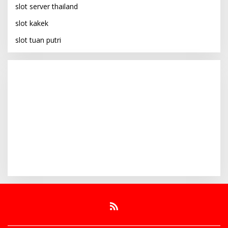
slot server thailand
slot kakek
slot tuan putri