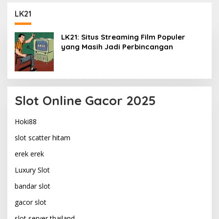
Karakteristik Sinema
yang Perlu Diketahui
Dewasa di Filipina
LK21
LK21: Situs Streaming Film Populer
yang Masih Jadi Perbincangan
Slot Online Gacor 2025
Hoki88
slot scatter hitam
erek erek
Luxury Slot
bandar slot
gacor slot
slot server thailand