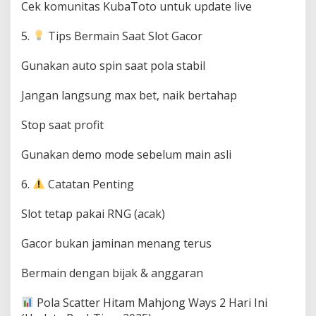
Cek komunitas KubaToto untuk update live
5.
Tips Bermain Saat Slot Gacor
Gunakan auto spin saat pola stabil
Jangan langsung max bet, naik bertahap
Stop saat profit
Gunakan demo mode sebelum main asli
6.
Catatan Penting
Slot tetap pakai RNG (acak)
Gacor bukan jaminan menang terus
Bermain dengan bijak & anggaran
Pola Scatter Hitam Mahjong Ways 2 Hari Ini