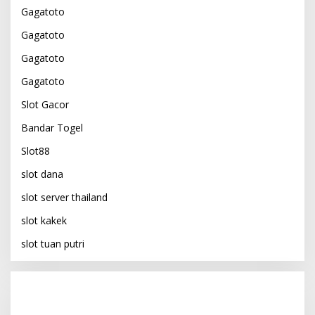
Gagatoto
Gagatoto
Gagatoto
Gagatoto
Slot Gacor
Bandar Togel
Slot88
slot dana
slot server thailand
slot kakek
slot tuan putri