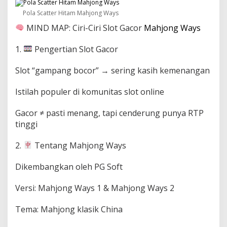
Pola Scatter Hitam Mahjong Ways
MIND MAP: Ciri-Ciri Slot Gacor
Mahjong Ways
1.
Pengertian Slot Gacor
Slot “gampang bocor” → sering kasih kemenangan
Istilah populer di komunitas slot online
Gacor ≠ pasti menang, tapi cenderung punya RTP
tinggi
2.
Tentang Mahjong Ways
Dikembangkan oleh PG Soft
Versi: Mahjong Ways 1 & Mahjong Ways 2
Tema: Mahjong klasik China