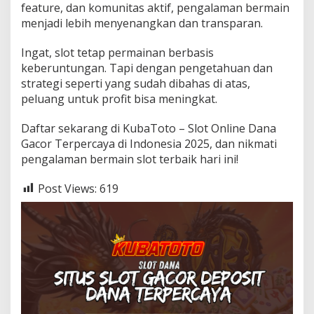
feature, dan komunitas aktif, pengalaman bermain
menjadi lebih menyenangkan dan transparan.
Ingat, slot tetap permainan berbasis
keberuntungan. Tapi dengan pengetahuan dan
strategi seperti yang sudah dibahas di atas,
peluang untuk profit bisa meningkat.
Daftar sekarang di KubaToto – Slot Online Dana
Gacor Terpercaya di Indonesia 2025, dan nikmati
pengalaman bermain slot terbaik hari ini!
Post Views:
619