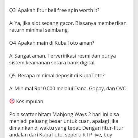
Q3: Apakah fitur beli free spin worth it?
A: Ya, jika slot sedang gacor. Biasanya memberikan
return minimal seimbang.
Q4: Apakah main di KubaToto aman?
A: Sangat aman. Terverifikasi resmi dan punya
sistem keamanan setara bank digital.
Q5: Berapa minimal deposit di KubaToto?
A: Minimal Rp10.000 melalui Dana, Gopay, dan OVO.
Kesimpulan
Pola scatter hitam Mahjong Ways 2 hari ini bisa
menjadi peluang besar untuk cuan, apalagi jika
dimainkan di waktu yang tepat. Dengan fitur-fitur
andalan dari KubaToto, seperti RTP live, buy