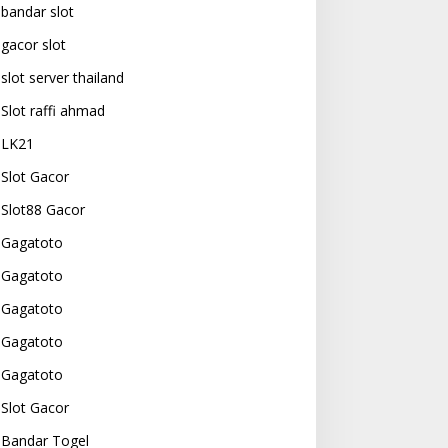
bandar slot
gacor slot
slot server thailand
Slot raffi ahmad
LK21
Slot Gacor
Slot88 Gacor
Gagatoto
Gagatoto
Gagatoto
ubatoto Login: Panduan
Kubatoto: Platform Digital
engkap Akses Akun
Modern dengan Akses
Gagatoto
engan Aman dan Cepat
Mudah dan Fitur Lengkap
Gagatoto
Slot Gacor
Bandar Togel