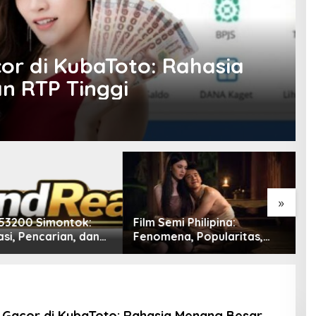
or di KubaToto: Rahasia
n RTP Tinggi
»
53200 Simontok:
Film Semi Philipina:
K
si, Pencarian, dan
Fenomena, Popularitas,
L
yang Perlu Diketahui
dan Perkembangannya di
d
Dunia Perfilman Asia
a Gacor di KubaToto: Rahasia Menang Besar