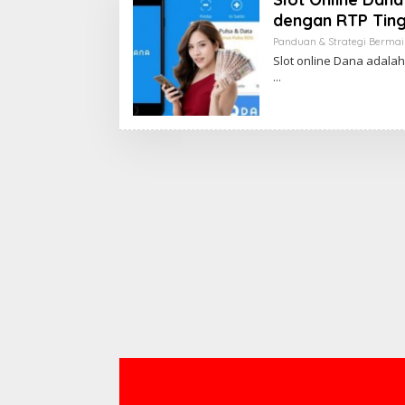
dengan RTP Ting
Panduan & Strategi Berma
Slot online Dana adala