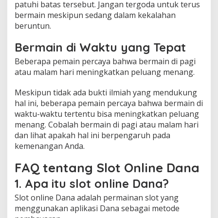
patuhi batas tersebut. Jangan tergoda untuk terus
bermain meskipun sedang dalam kekalahan
beruntun.
Bermain di Waktu yang Tepat
Beberapa pemain percaya bahwa bermain di pagi
atau malam hari meningkatkan peluang menang.
Meskipun tidak ada bukti ilmiah yang mendukung
hal ini, beberapa pemain percaya bahwa bermain di
waktu-waktu tertentu bisa meningkatkan peluang
menang. Cobalah bermain di pagi atau malam hari
dan lihat apakah hal ini berpengaruh pada
kemenangan Anda.
FAQ tentang Slot Online Dana
1. Apa itu slot online Dana?
Slot online Dana adalah permainan slot yang
menggunakan aplikasi Dana sebagai metode