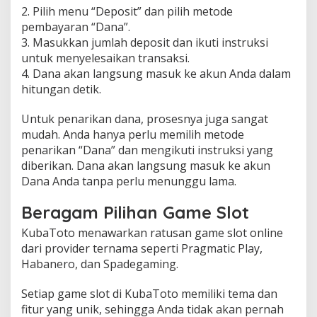
2. Pilih menu “Deposit” dan pilih metode
pembayaran “Dana”.
3. Masukkan jumlah deposit dan ikuti instruksi
untuk menyelesaikan transaksi.
4. Dana akan langsung masuk ke akun Anda dalam
hitungan detik.
Untuk penarikan dana, prosesnya juga sangat
mudah. Anda hanya perlu memilih metode
penarikan “Dana” dan mengikuti instruksi yang
diberikan. Dana akan langsung masuk ke akun
Dana Anda tanpa perlu menunggu lama.
Beragam Pilihan Game Slot
KubaToto menawarkan ratusan game slot online
dari provider ternama seperti Pragmatic Play,
Habanero, dan Spadegaming.
Setiap game slot di KubaToto memiliki tema dan
fitur yang unik, sehingga Anda tidak akan pernah