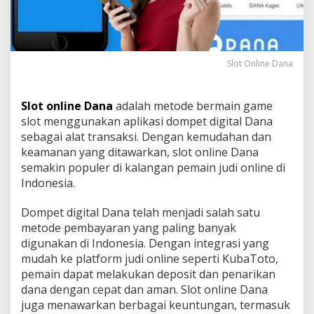
Slot Online Dana
Slot online Dana
adalah metode bermain game
slot menggunakan aplikasi dompet digital Dana
sebagai alat transaksi. Dengan kemudahan dan
keamanan yang ditawarkan, slot online Dana
semakin populer di kalangan pemain judi online di
Indonesia.
Dompet digital Dana telah menjadi salah satu
metode pembayaran yang paling banyak
digunakan di Indonesia. Dengan integrasi yang
mudah ke platform judi online seperti KubaToto,
pemain dapat melakukan deposit dan penarikan
dana dengan cepat dan aman. Slot online Dana
juga menawarkan berbagai keuntungan, termasuk