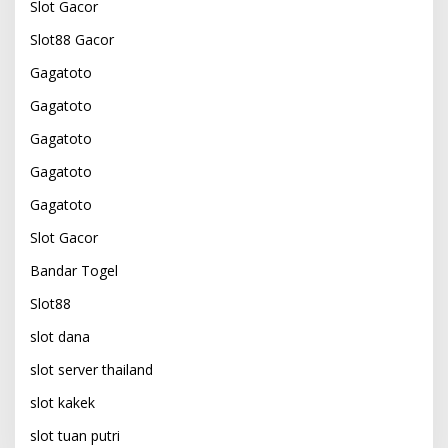
Slot Gacor
Slot88 Gacor
Gagatoto
Gagatoto
Gagatoto
Gagatoto
Gagatoto
Slot Gacor
Bandar Togel
Slot88
slot dana
slot server thailand
slot kakek
slot tuan putri