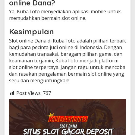
online Dana?
Ya, KubaToto menyediakan aplikasi mobile untuk
memudahkan bermain slot online.
Kesimpulan
Slot online Dana di KubaToto adalah pilihan terbaik
bagi para pecinta judi online di Indonesia. Dengan
kemudahan transaksi, beragam pilihan game, dan
keamanan terjamin, KubaToto menjadi platform
slot online terpercaya. Jangan ragu untuk mencoba
dan rasakan pengalaman bermain slot online yang
seru dan menguntungkan!
Post Views:
767