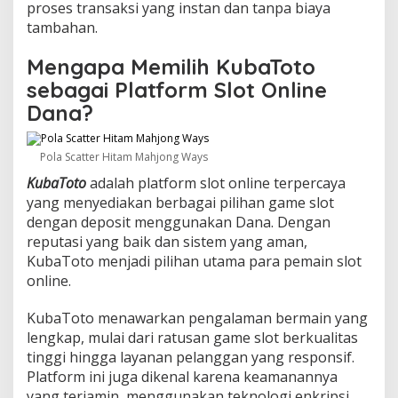
proses transaksi yang instan dan tanpa biaya
tambahan.
Mengapa Memilih KubaToto
sebagai Platform Slot Online
Dana?
Pola Scatter Hitam Mahjong Ways
KubaToto
adalah platform slot online terpercaya
yang menyediakan berbagai pilihan game slot
dengan deposit menggunakan Dana. Dengan
reputasi yang baik dan sistem yang aman,
KubaToto menjadi pilihan utama para pemain slot
online.
KubaToto menawarkan pengalaman bermain yang
lengkap, mulai dari ratusan game slot berkualitas
tinggi hingga layanan pelanggan yang responsif.
Platform ini juga dikenal karena keamanannya
yang terjamin, menggunakan teknologi enkripsi