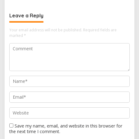
a
v
Leave a Reply
i
Your email address will not be published.
Required fields are
g
marked
*
a
t
i
o
n
Save my name, email, and website in this browser for
the next time I comment.